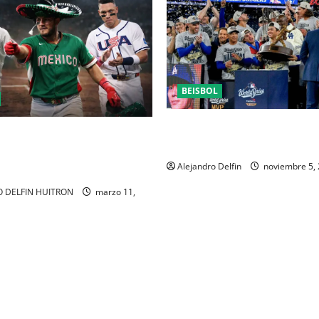
BEISBOL
Dodgers logran histórico bi
 VENCE A ITALIA ESTA NOCHE
en la Serie Mundial
 USA, DEL MUNDIAL DE
Alejandro Delfin
noviembre 5,
2026
 DELFIN HUITRON
marzo 11,