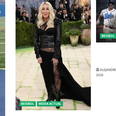
BEISBOL
SI MEXICO
ELIMINA A
BEISBOL 
ALEJANDRO
2026
BEISBOL
MODA ACTUAL