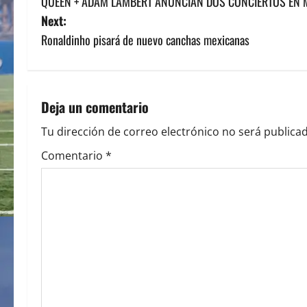
QUEEN + ADAM LAMBERT ANUNCIAN DOS CONCIERTOS EN 
o
Next:
s
Ronaldinho pisará de nuevo canchas mexicanas
t
n
Deja un comentario
a
Tu dirección de correo electrónico no será publicad
v
Comentario
*
i
g
a
t
i