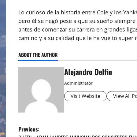
Lo curioso de la historia entre Cole y los Yan
pero él se negó pese a que su sueño siempre h
antes de comenzar su carrera en grandes ligas
camino y a su calidad que le ha vuelto super
ABOUT THE AUTHOR
Alejandro Delfin
Administrator
Visit Website
View All P
P
Previous: