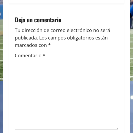
t
n
Deja un comentario
a
Tu dirección de correo electrónico no será
publicada.
Los campos obligatorios están
v
marcados con
*
i
Comentario
*
g
a
t
i
o
n