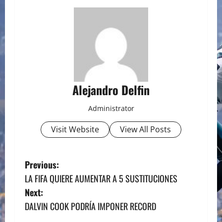
Alejandro Delfin
Administrator
Visit Website
View All Posts
P
Previous:
LA FIFA QUIERE AUMENTAR A 5 SUSTITUCIONES
o
Next:
s
DALVIN COOK PODRÍA IMPONER RECORD