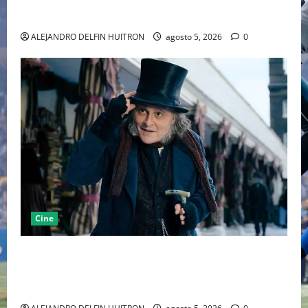
LA MET GALA 2027 HOMENAJEARÁ A JOHN GALLIANO
MARCANDO EL REGRESO DEL REY DEL DRAMATISMO
ALEJANDRO DELFIN HUITRON
agosto 5, 2026
0
Cine
“EBENEZER” MARCA EL REGRESO DE JOHNNY DEPP A
HOLLYWOOD TRAS SU PASO POR EL CINE
INDEPENDIENTE EUROPEO