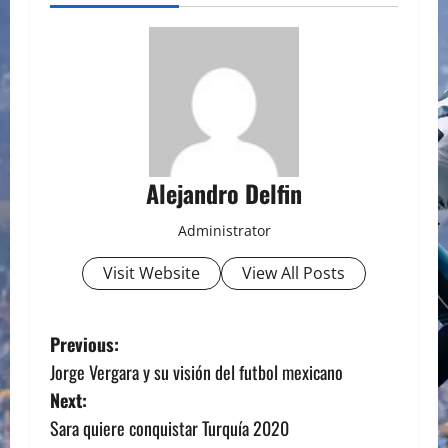
Alejandro Delfin
Administrator
Visit Website
View All Posts
P
Previous:
Jorge Vergara y su visión del futbol mexicano
o
Next:
s
Sara quiere conquistar Turquía 2020