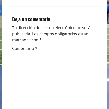
t
n
Deja un comentario
a
Tu dirección de correo electrónico no será
publicada.
Los campos obligatorios están
v
marcados con
*
i
Comentario
*
g
a
t
i
o
n