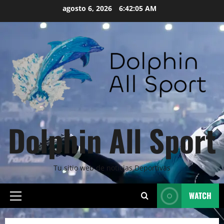
Skip
agosto 6, 2026
6:42:07 AM
to
content
Dolphin All Sport
Tu sitio web de noticias Deportivas
WATCH
Primary
Menu