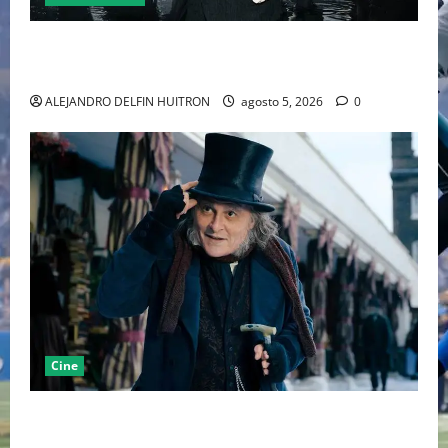
LA MET GALA 2027 HOMENAJEARÁ A JOHN GALLIANO
MARCANDO EL REGRESO DEL REY DEL DRAMATISMO
ALEJANDRO DELFIN HUITRON
agosto 5, 2026
0
Cine
“EBENEZER” MARCA EL REGRESO DE JOHNNY DEPP A
HOLLYWOOD TRAS SU PASO POR EL CINE