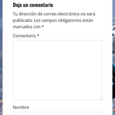
Deja un comentario
v
Tu dirección de correo electrónico no será
i
publicada.
Los campos obligatorios están
marcados con
*
g
Comentario
*
a
t
i
o
n
Nombre