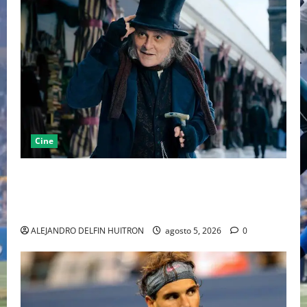
Cine
“EBENEZER” MARCA EL REGRESO DE JOHNNY DEPP A
HOLLYWOOD TRAS SU PASO POR EL CINE
INDEPENDIENTE EUROPEO
ALEJANDRO DELFIN HUITRON
agosto 5, 2026
0