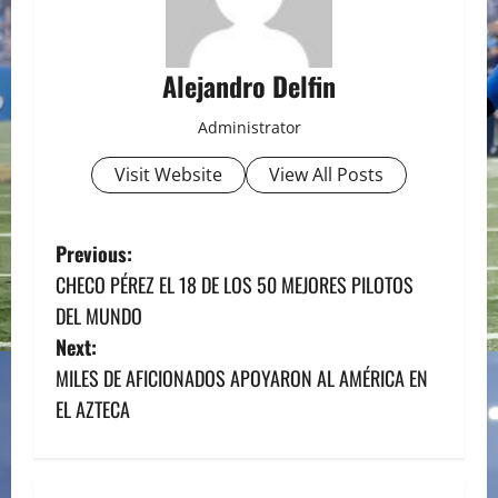
Alejandro Delfin
Administrator
Visit Website
View All Posts
P
Previous:
CHECO PÉREZ EL 18 DE LOS 50 MEJORES PILOTOS
o
DEL MUNDO
s
Next:
MILES DE AFICIONADOS APOYARON AL AMÉRICA EN
t
EL AZTECA
n
a