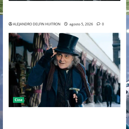
LA MET GALA 2027 HOMENAJEARÁ A JOHN GALLIANO
MARCANDO EL REGRESO DEL REY DEL DRAMATISMO
ALEJANDRO DELFIN HUITRON
agosto 5, 2026
0
Cine
“EBENEZER” MARCA EL REGRESO DE JOHNNY DEPP A
HOLLYWOOD TRAS SU PASO POR EL CINE