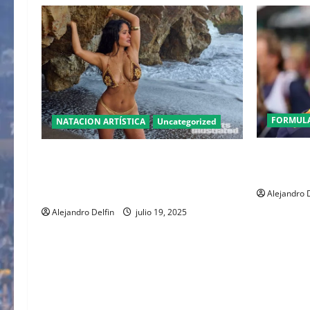
FORMULA
NATACION ARTÍSTICA
Uncategorized
Christian 
SALMA HAYEK EN SPORTS ILLUSTRATED
años al fr
SWIMSUIT 2025: UN ICONO SIN EDAD
DESAFÍA ESTEREOTIPOS
Alejandro D
Alejandro Delfin
julio 19, 2025