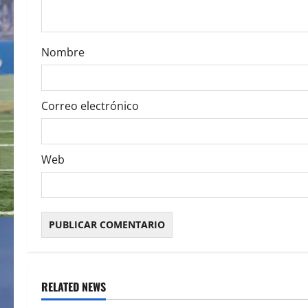
i
o
Nombre
n
Correo electrónico
Web
RELATED NEWS