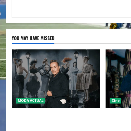
YOU MAY HAVE MISSED
MODA ACTUAL
Cine
LA MET GALA 2027 HOMENAJEARÁ A
“EBENEZER
JOHN GALLIANO MARCANDO EL REGRESO
JOHNNY DE
DEL REY DEL DRAMATISMO
PASO POR E