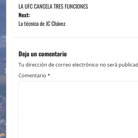
LA UFC CANCELA TRES FUNCIONES
o
Next:
s
La técnica de JC Chávez
t
n
Deja un comentario
a
Tu dirección de correo electrónico no será publicad
v
Comentario
*
i
g
a
t