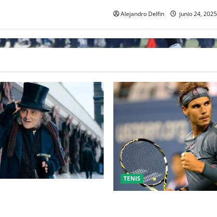
Alejandro Delfin
junio 24, 2025
TENIS
” MARCA EL REGRESO DE
PP A HOLLYWOOD TRAS SU
RAFA NADAL EL MÁS GRANDE
L CINE INDEPENDIENTE
MUNDO DEL TENIS