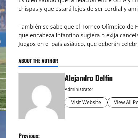
chispas y que estará lejos de ser cordial y a
También se sabe que el Torneo Olímpico de Fut
que encabeza Infantino sugiera o exija cancel
Juegos en el país asiático, que deberán celebr
ABOUT THE AUTHOR
Alejandro Delfin
Administrator
Visit Website
View All P
P
Previous: