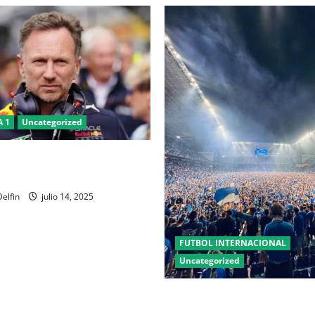
 1
Uncategorized
Horner deja Red Bull tras 20
ente del equipo
elfin
julio 14, 2025
FUTBOL INTERNACIONAL
Uncategorized
Real Oviedo, un equipo de P
División, después de 24 años