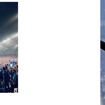
rimera
.