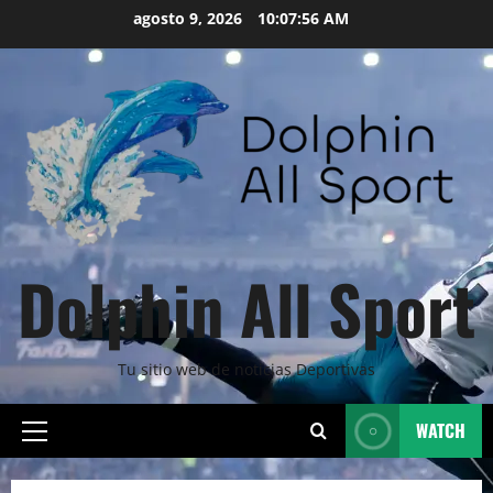
Skip
agosto 9, 2026
10:07:58 AM
to
content
Dolphin All Sport
Tu sitio web de noticias Deportivas
WATCH
Primary
Menu