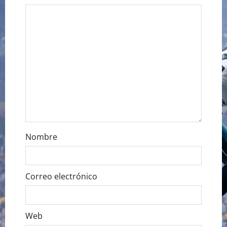
g
a
t
i
o
n
Nombre
Correo electrónico
Web