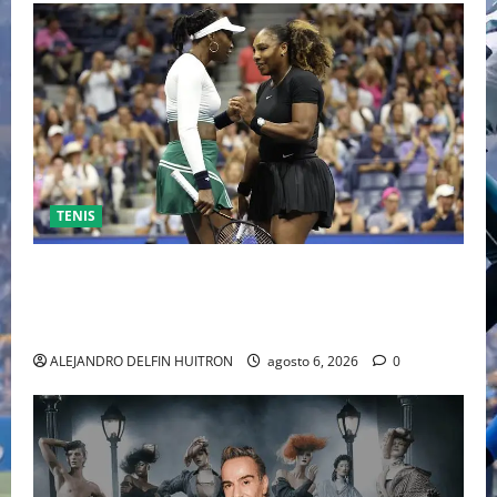
TENIS
EL RETORNO DEL DÚO DINÁMICO: SERENA Y VENUS
WILLIAMS DISPUTARÁN LOS DOBLES EN CINCINNATI
2026
ALEJANDRO DELFIN HUITRON
agosto 6, 2026
0