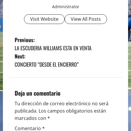
Administrator
Visit Website
View All Posts
P
Previous:
LA ESCUDERIA WILLIAMS ESTA EN VENTA
o
Next:
s
CONCIERTO “DESDE EL ENCIERRO”
t
n
Deja un comentario
a
Tu dirección de correo electrónico no será
publicada.
Los campos obligatorios están
v
marcados con
*
i
Comentario
*