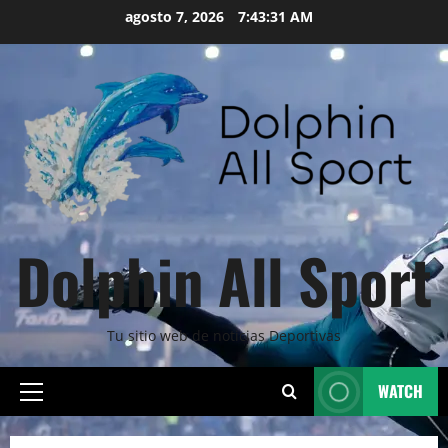
Skip
agosto 7, 2026
7:43:32 AM
to
content
Dolphin All Sport
Tu sitio web de noticias Deportivas
WATCH
Primary
Menu