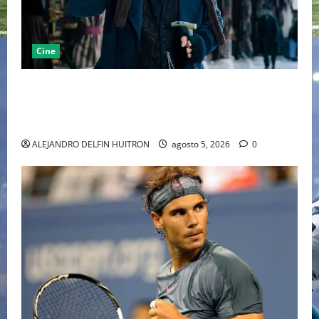
Cine
“EBENEZER” MARCA EL REGRESO DE JOHNNY DEPP A
HOLLYWOOD TRAS SU PASO POR EL CINE
INDEPENDIENTE EUROPEO
ALEJANDRO DELFIN HUITRON
agosto 5, 2026
0