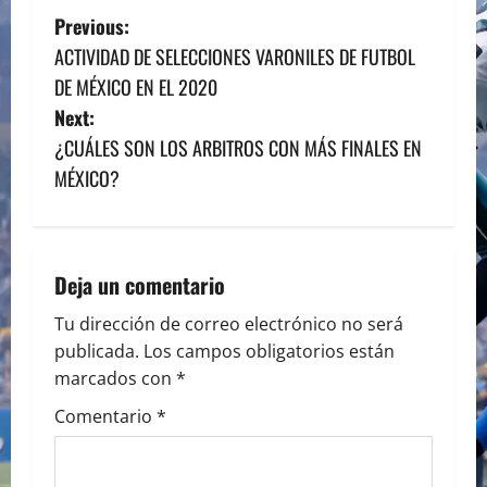
P
Previous:
ACTIVIDAD DE SELECCIONES VARONILES DE FUTBOL
o
DE MÉXICO EN EL 2020
s
Next:
¿CUÁLES SON LOS ARBITROS CON MÁS FINALES EN
t
MÉXICO?
n
a
Deja un comentario
v
Tu dirección de correo electrónico no será
i
publicada.
Los campos obligatorios están
marcados con
*
g
Comentario
*
a