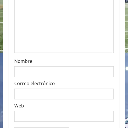
t
i
o
n
Nombre
Correo electrónico
Web