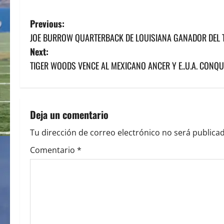
P
Previous:
JOE BURROW QUARTERBACK DE LOUISIANA GANADOR DEL 
o
Next:
s
TIGER WOODS VENCE AL MEXICANO ANCER Y E..U.A. CONQU
t
n
Deja un comentario
a
Tu dirección de correo electrónico no será publicad
v
Comentario
*
i
g
a