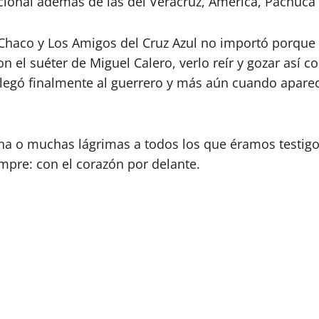
cional además de las del Veracruz, América, Pachuca 
 Chaco y Los Amigos del Cruz Azul no importó porque e
on el suéter de Miguel Calero, verlo reír y gozar así 
blegó finalmente al guerrero y más aún cuando aparec
 una o muchas lágrimas a todos los que éramos testigo
mpre: con el corazón por delante.