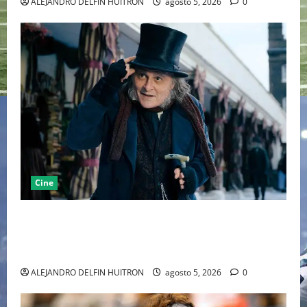
ALEJANDRO DELFIN HUITRON
agosto 5, 2026
0
Cine
“EBENEZER” MARCA EL REGRESO DE JOHNNY DEPP A
HOLLYWOOD TRAS SU PASO POR EL CINE
INDEPENDIENTE EUROPEO
ALEJANDRO DELFIN HUITRON
agosto 5, 2026
0