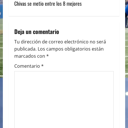
Chivas se metio entre los 8 mejores
t
n
a
Deja un comentario
v
Tu dirección de correo electrónico no será
publicada.
Los campos obligatorios están
i
marcados con
*
g
Comentario
*
a
t
i
o