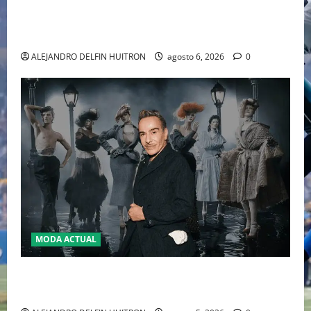
EL RETORNO DEL DÚO DINÁMICO: SERENA Y VENUS
WILLIAMS DISPUTARÁN LOS DOBLES EN CINCINNATI
2026
ALEJANDRO DELFIN HUITRON
agosto 6, 2026
0
MODA ACTUAL
LA MET GALA 2027 HOMENAJEARÁ A JOHN GALLIANO
MARCANDO EL REGRESO DEL REY DEL DRAMATISMO