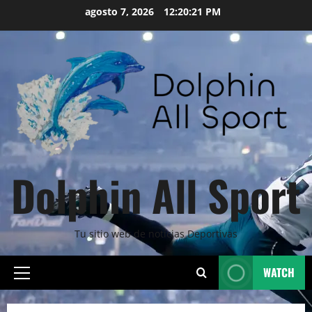
Skip
agosto 7, 2026
12:20:22 PM
to
content
Dolphin All Sport
Tu sitio web de noticias Deportivas
WATCH
Primary
Menu