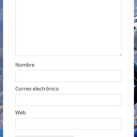
t
i
o
n
Nombre
Correo electrónico
Web