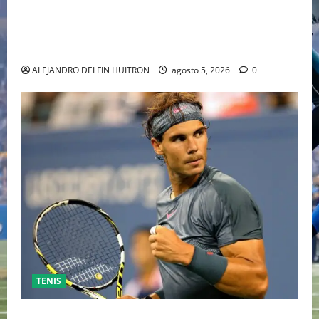
“EBENEZER” MARCA EL REGRESO DE JOHNNY DEPP A
HOLLYWOOD TRAS SU PASO POR EL CINE
INDEPENDIENTE EUROPEO
ALEJANDRO DELFIN HUITRON
agosto 5, 2026
0
TENIS
RAFA NADAL EL MÁS GRANDE DEL MUNDO DEL TENIS