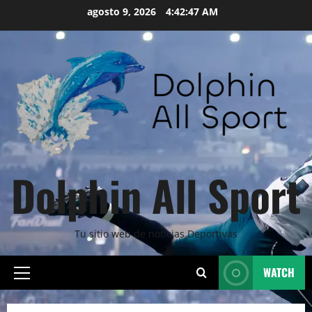
Skip
agosto 9, 2026
4:42:48 AM
to
content
Dolphin All Sport
Tu sitio web de noticias Deportivas
WATCH
Primary
Menu