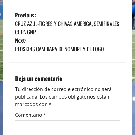
P
Previous:
CRUZ AZUL-TIGRES Y CHIVAS AMERICA, SEMIFINALES
o
COPA GNP
s
Next:
REDSKINS CAMBIARÁ DE NOMBRE Y DE LOGO
t
n
a
Deja un comentario
v
Tu dirección de correo electrónico no será
publicada.
Los campos obligatorios están
i
marcados con
*
g
Comentario
*
a