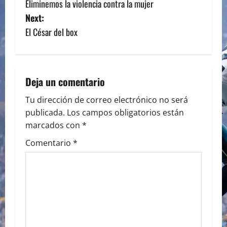
Eliminemos la violencia contra la mujer
o
Next:
s
El César del box
t
n
Deja un comentario
a
Tu dirección de correo electrónico no será
publicada.
Los campos obligatorios están
v
marcados con
*
i
Comentario
*
g
a
t
i