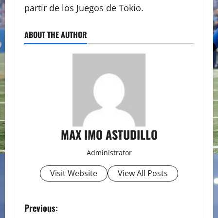
partir de los Juegos de Tokio.
ABOUT THE AUTHOR
MAX IMO ASTUDILLO
Administrator
Visit Website
View All Posts
P
Previous: