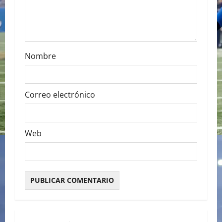
o
n
Nombre
Correo electrónico
Web