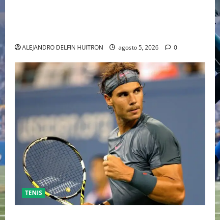
“EBENEZER” MARCA EL REGRESO DE JOHNNY DEPP A
HOLLYWOOD TRAS SU PASO POR EL CINE
INDEPENDIENTE EUROPEO
ALEJANDRO DELFIN HUITRON
agosto 5, 2026
0
TENIS
RAFA NADAL EL MÁS GRANDE DEL MUNDO DEL TENIS