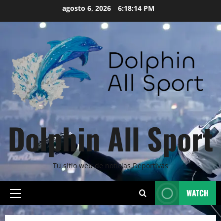
Skip
agosto 6, 2026
6:18:16 PM
to
content
Dolphin All Sport
Tu sitio web de noticias Deportivas
WATCH
Primary
Menu