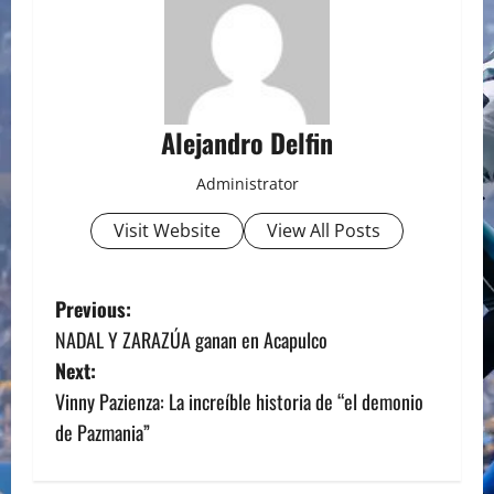
Alejandro Delfin
Administrator
Visit Website
View All Posts
P
Previous:
NADAL Y ZARAZÚA ganan en Acapulco
o
Next:
s
Vinny Pazienza: La increíble historia de “el demonio
de Pazmania”
t