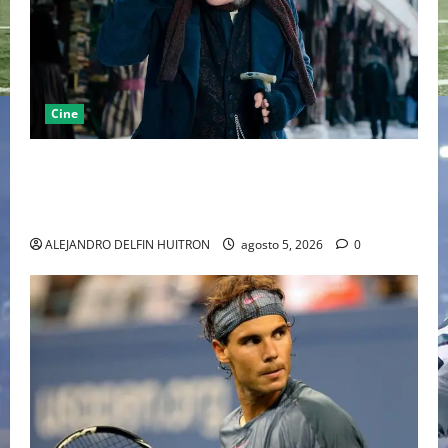
Cine
“EBENEZER” MARCA EL REGRESO DE JOHNNY DEPP A
HOLLYWOOD TRAS SU PASO POR EL CINE
INDEPENDIENTE EUROPEO
ALEJANDRO DELFIN HUITRON
agosto 5, 2026
0