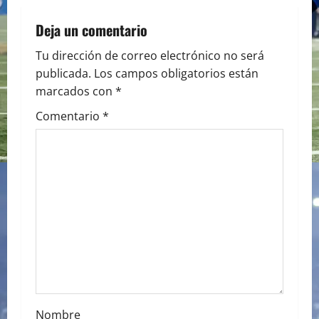
n
a
Deja un comentario
v
Tu dirección de correo electrónico no será
publicada.
Los campos obligatorios están
i
marcados con
*
g
Comentario
*
a
t
i
o
n
Nombre