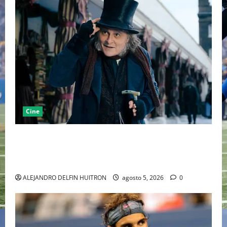
Cine
“EBENEZER” MARCA EL REGRESO DE JOHNNY DEPP A
HOLLYWOOD TRAS SU PASO POR EL CINE
INDEPENDIENTE EUROPEO
ALEJANDRO DELFIN HUITRON
agosto 5, 2026
0