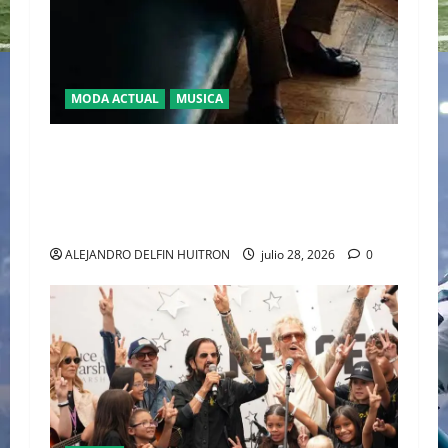
MODA ACTUAL
MUSICA
EL DEBUT DEL HEREDERO DEL POP EN EL
TEMPLO DEL TENIS “JAAFAR JACKSON”
CONQUISTA WIMBLEDON JUNTO A POLO RALPH
LAUREN
ALEJANDRO DELFIN HUITRON
julio 28, 2026
0