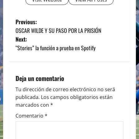
P
Previous:
OSCAR WILDE Y SU PASO POR LA PRISIÓN
o
Next:
s
“Stories” la función a prueba en Spotify
t
n
Deja un comentario
a
Tu dirección de correo electrónico no será
publicada.
Los campos obligatorios están
v
marcados con
*
i
Comentario
*
g