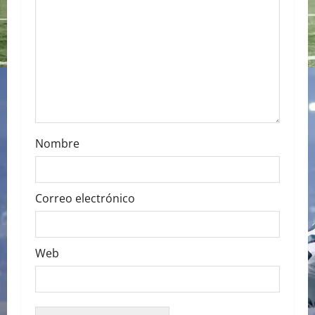
a
t
i
o
n
Nombre
Correo electrónico
Web