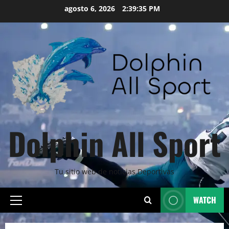
Skip
agosto 6, 2026
2:39:37 PM
to
content
Dolphin All Sport
Tu sitio web de noticias Deportivas
WATCH
Primary
Menu