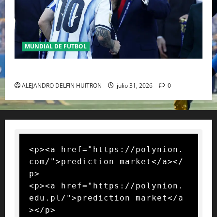
MUNDIAL DE FUTBOL
GIANNI INFANTINO Y LA FIFA, ENMEDIO DEL HURACAN
ALEJANDRO DELFIN HUITRON
julio 31, 2026
0
<p><a href="https://polynion.
com/">prediction market</a></
p>

<p><a href="https://polynion.
edu.pl/">prediction market</a
></p>
