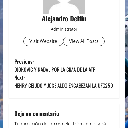
Alejandro Delfin
Administrator
Visit Website
View All Posts
P
Previous:
DJOKOVIC Y NADAL POR LA CIMA DE LA ATP
o
Next:
s
HENRY CEJUDO Y JOSE ALDO ENCABEZAN LA UFC250
t
n
Deja un comentario
a
Tu dirección de correo electrónico no será