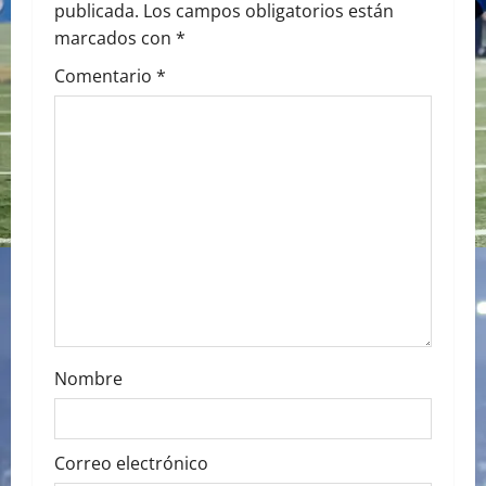
publicada.
Los campos obligatorios están
v
marcados con
*
i
Comentario
*
g
a
t
i
o
n
Nombre
Correo electrónico