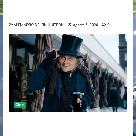
LA MET GALA 2027 HOMENAJEARÁ A JOHN GALLIANO
MARCANDO EL REGRESO DEL REY DEL DRAMATISMO
ALEJANDRO DELFIN HUITRON
agosto 5, 2026
0
Cine
“EBENEZER” MARCA EL REGRESO DE JOHNNY DEPP A
HOLLYWOOD TRAS SU PASO POR EL CINE
INDEPENDIENTE EUROPEO