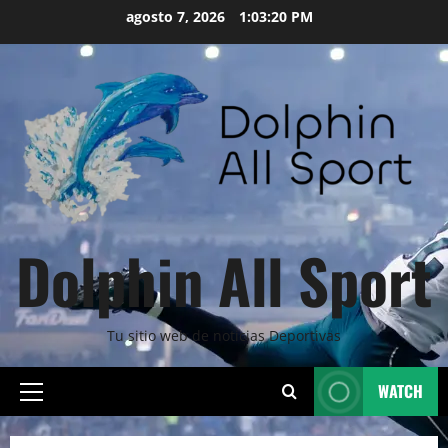
Skip
agosto 7, 2026
1:03:22 PM
to
content
Dolphin All Sport
Tu sitio web de noticias Deportivas
WATCH
Primary
Menu