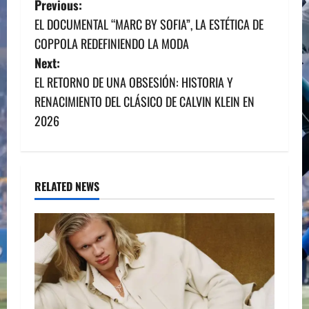
P
Previous:
EL DOCUMENTAL “MARC BY SOFIA”, LA ESTÉTICA DE
o
COPPOLA REDEFINIENDO LA MODA
s
Next:
EL RETORNO DE UNA OBSESIÓN: HISTORIA Y
t
RENACIMIENTO DEL CLÁSICO DE CALVIN KLEIN EN
n
2026
a
v
RELATED NEWS
i
g
a
t