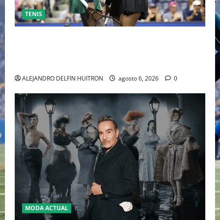
TENIS
EL RETORNO DEL DÚO DINÁMICO: SERENA Y VENUS
WILLIAMS DISPUTARÁN LOS DOBLES EN CINCINNATI
2026
ALEJANDRO DELFIN HUITRON
agosto 6, 2026
0
MODA ACTUAL