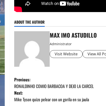
ABOUT THE AUTHOR
MAX IMO ASTUDILLO
Administrator
Visit Website
View All P
P
Previous:
RONALDINHO COMIO BARBACOA Y DEJO LA CARCEL
o
Next:
s
Mike Tyson quizo pelear con un gorila en su jaula