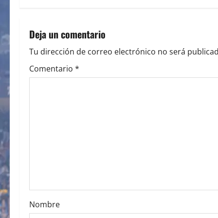
t
n
Deja un comentario
a
Tu dirección de correo electrónico no será publicad
v
Comentario
*
i
g
a
t
i
o
Nombre
n