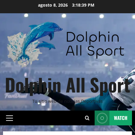
Skip
agosto 8, 2026
3:18:41 PM
to
content
Dolphin All Sport
Tu sitio web de noticias Deportivas
WATCH
Primary
Menu