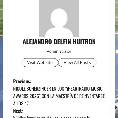
ALEJANDRO DELFIN HUITRON
Administrator
Visit Website
View All Posts
P
Previous:
NICOLE SCHERZINGER EN LOS “iHEARTRADIO MUSIC
o
AWARDS 2026” CON LA MAESTRÍA DE REINVENTARSE
s
A LOS 47
Next:
t
Wikiloc impulsa en México la conexión con la