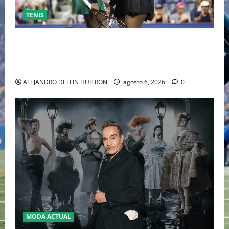
TENIS
EL RETORNO DEL DÚO DINÁMICO: SERENA Y VENUS
WILLIAMS DISPUTARÁN LOS DOBLES EN CINCINNATI
2026
ALEJANDRO DELFIN HUITRON
agosto 6, 2026
0
MODA ACTUAL