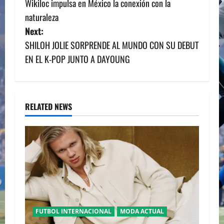
Wikiloc impulsa en México la conexión con la
o
naturaleza
s
Next:
SHILOH JOLIE SORPRENDE AL MUNDO CON SU DEBUT
t
EN EL K-POP JUNTO A DAYOUNG
n
a
RELATED NEWS
v
i
g
a
t
FUTBOL INTERNACIONAL
MODA ACTUAL
i