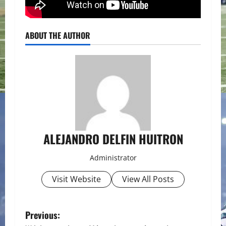
ABOUT THE AUTHOR
ALEJANDRO DELFIN HUITRON
Administrator
Visit Website
View All Posts
P
Previous: