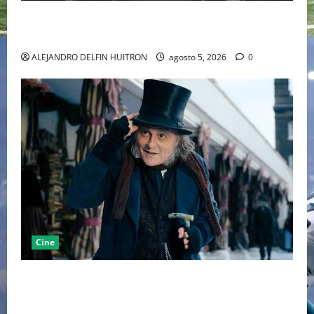
LA MET GALA 2027 HOMENAJEARÁ A JOHN GALLIANO
MARCANDO EL REGRESO DEL REY DEL DRAMATISMO
ALEJANDRO DELFIN HUITRON
agosto 5, 2026
0
Cine
“EBENEZER” MARCA EL REGRESO DE JOHNNY DEPP A
HOLLYWOOD TRAS SU PASO POR EL CINE
INDEPENDIENTE EUROPEO