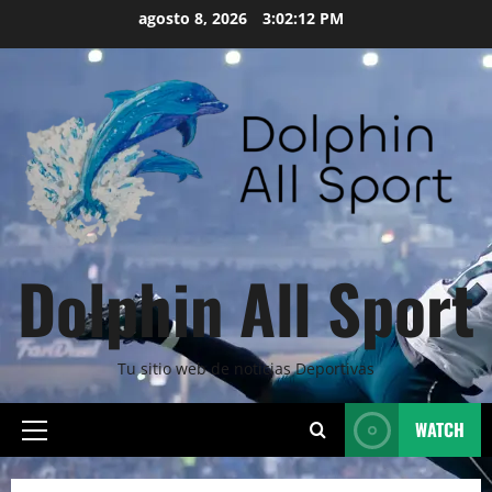
Skip
agosto 8, 2026
3:02:13 PM
to
content
Dolphin All Sport
Tu sitio web de noticias Deportivas
WATCH
Primary
Menu