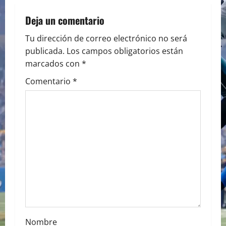
v
i
Deja un comentario
g
Tu dirección de correo electrónico no será
publicada.
Los campos obligatorios están
a
marcados con
*
t
Comentario
*
i
o
n
Nombre