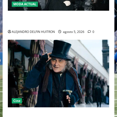
MODA ACTUAL
LA MET GALA 2027 HOMENAJEARÁ A JOHN GALLIANO
MARCANDO EL REGRESO DEL REY DEL DRAMATISMO
ALEJANDRO DELFIN HUITRON
agosto 5, 2026
0
Cine
“EBENEZER” MARCA EL REGRESO DE JOHNNY DEPP A