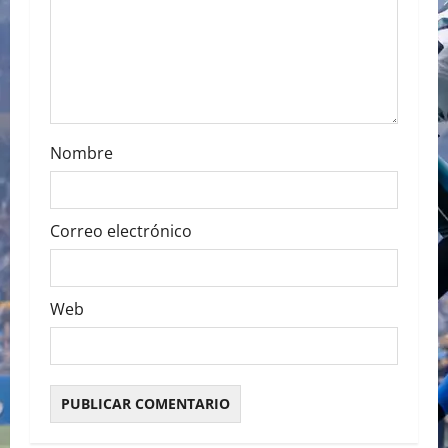
i
o
n
Nombre
Correo electrónico
Web