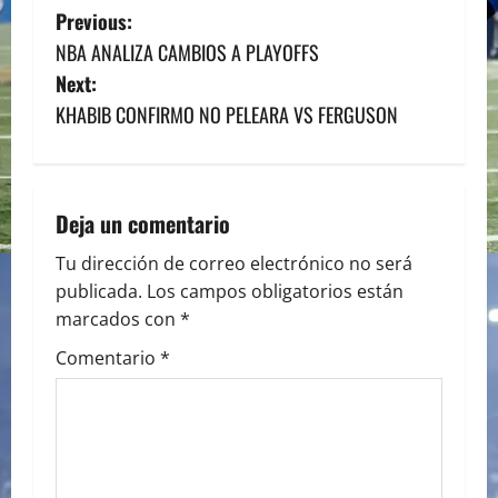
P
Previous:
NBA ANALIZA CAMBIOS A PLAYOFFS
o
Next:
s
KHABIB CONFIRMO NO PELEARA VS FERGUSON
t
n
Deja un comentario
a
Tu dirección de correo electrónico no será
publicada.
Los campos obligatorios están
v
marcados con
*
i
Comentario
*
g
a
t