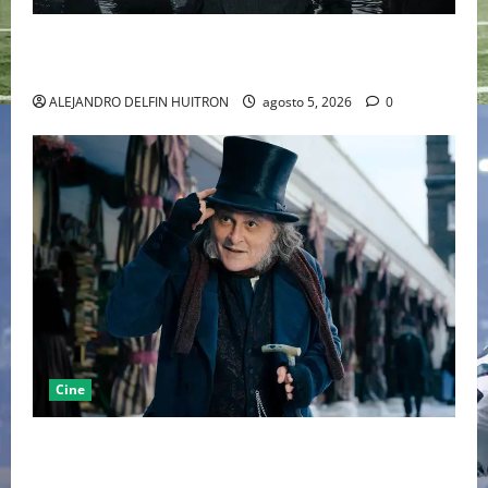
LA MET GALA 2027 HOMENAJEARÁ A JOHN GALLIANO
MARCANDO EL REGRESO DEL REY DEL DRAMATISMO
ALEJANDRO DELFIN HUITRON
agosto 5, 2026
0
Cine
“EBENEZER” MARCA EL REGRESO DE JOHNNY DEPP A
HOLLYWOOD TRAS SU PASO POR EL CINE