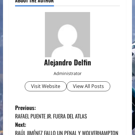
ABOUT THE AUTHOR
Alejandro Delfin
Administrator
Visit Website
View All Posts
P
Previous:
RAFAEL PUENTE JR. FUERA DEL ATLAS
o
Next:
s
RAÚL JIMÉNEZ FALLO UN PENAL Y WOLVERHAMPTON