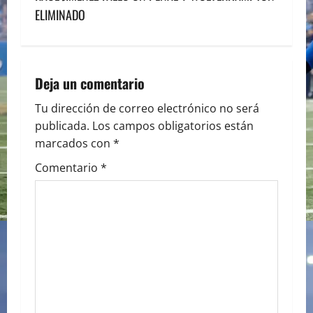
ELIMINADO
t
n
a
Deja un comentario
v
Tu dirección de correo electrónico no será
publicada.
Los campos obligatorios están
i
marcados con
*
g
Comentario
*
a
t
i
o