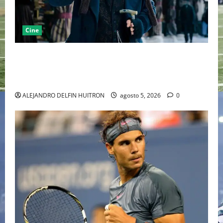
Cine
“EBENEZER” MARCA EL REGRESO DE JOHNNY DEPP A
HOLLYWOOD TRAS SU PASO POR EL CINE
INDEPENDIENTE EUROPEO
ALEJANDRO DELFIN HUITRON
agosto 5, 2026
0