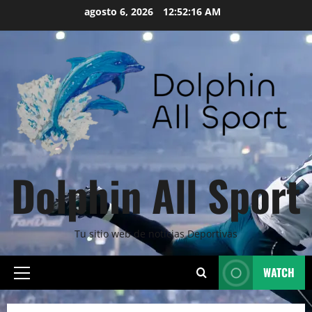
Skip
agosto 6, 2026
12:52:17 AM
to
content
Dolphin All Sport
Tu sitio web de noticias Deportivas
WATCH
Primary
Menu