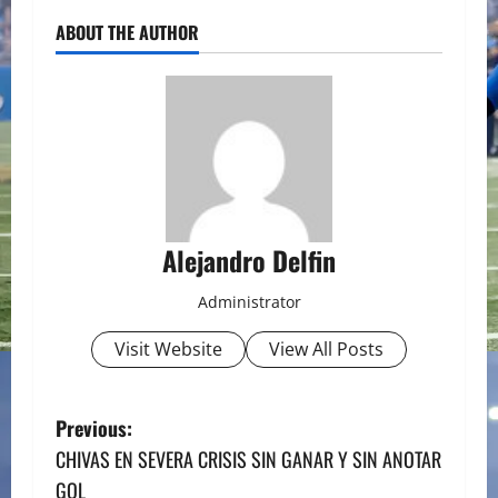
ABOUT THE AUTHOR
Alejandro Delfin
Administrator
Visit Website
View All Posts
P
Previous:
CHIVAS EN SEVERA CRISIS SIN GANAR Y SIN ANOTAR
o
GOL