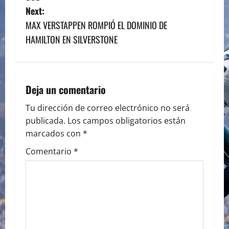
s
Next:
MAX VERSTAPPEN ROMPIÓ EL DOMINIO DE
t
HAMILTON EN SILVERSTONE
n
a
Deja un comentario
v
Tu dirección de correo electrónico no será
i
publicada.
Los campos obligatorios están
marcados con
*
g
Comentario
*
a
t
i
o