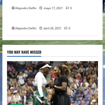
LIGERO DE LA UFC
Alejandro Delfin
mayo 17, 2021
0
UFC
BRUTAL Y EXPLOSIVA NOCHE EN LA UFC 261
Alejandro Delfin
abril 26, 2021
0
YOU MAY HAVE MISSED