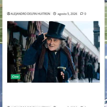
LA MET GALA 2027 HOMENAJEARÁ A JOHN GALLIANO
MARCANDO EL REGRESO DEL REY DEL DRAMATISMO
ALEJANDRO DELFIN HUITRON
agosto 5, 2026
0
Cine
“EBENEZER” MARCA EL REGRESO DE JOHNNY DEPP A
HOLLYWOOD TRAS SU PASO POR EL CINE
INDEPENDIENTE EUROPEO