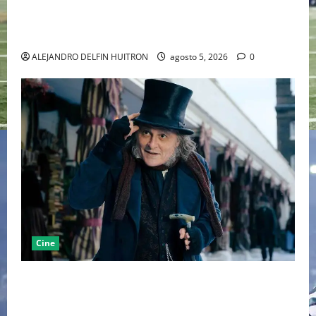
LA MET GALA 2027 HOMENAJEARÁ A JOHN GALLIANO
MARCANDO EL REGRESO DEL REY DEL DRAMATISMO
ALEJANDRO DELFIN HUITRON
agosto 5, 2026
0
Cine
“EBENEZER” MARCA EL REGRESO DE JOHNNY DEPP A
HOLLYWOOD TRAS SU PASO POR EL CINE
INDEPENDIENTE EUROPEO