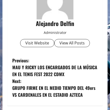
Alejandro Delfin
Administrator
Visit Website
View All Posts
P
Previous:
MAU Y RICKY LOS ENCARGADOS DE LA MÚSICA
o
EN EL TENIS FEST 2022 CDMX
s
Next:
GRUPO FIRME EN EL MEDIO TIEMPO DEL 49ers
t
VS CARDENALES EN EL ESTADIO AZTECA
n