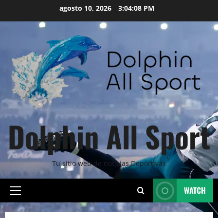
Skip
agosto 10, 2026
3:04:10 PM
to
content
Dolphin All Sport
Tu sitio web de noticias Deportivas
WATCH
Primary
Menu