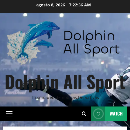
Skip
agosto 8, 2026
7:22:37 AM
to
content
Dolphin All Sport
Tu sitio web de noticias Deportivas
WATCH
Primary
Menu