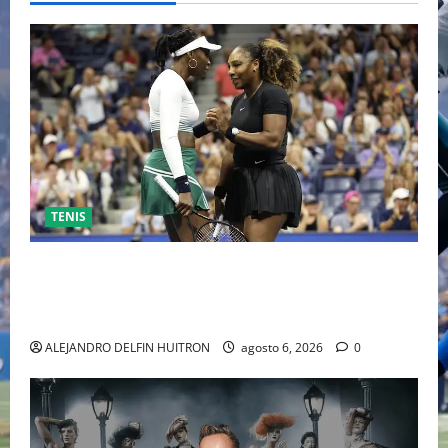
TENIS
EL RETORNO DEL DÚO DINÁMICO: SERENA Y VENUS
WILLIAMS DISPUTARÁN LOS DOBLES EN CINCINNATI
2026
ALEJANDRO DELFIN HUITRON
agosto 6, 2026
0