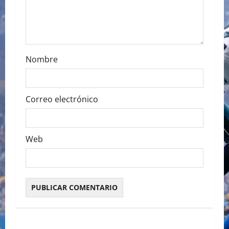
o
n
Nombre
Correo electrónico
Web