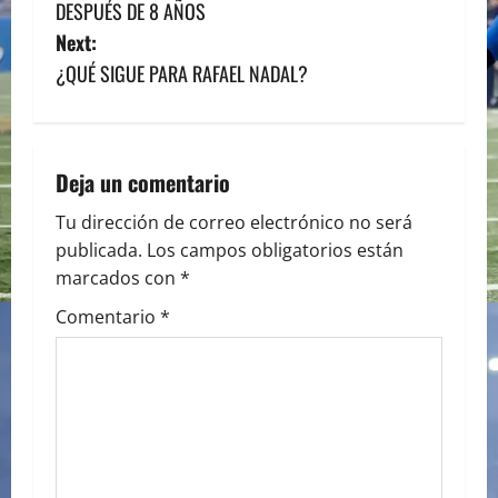
o
DESPUÉS DE 8 AÑOS
s
Next:
¿QUÉ SIGUE PARA RAFAEL NADAL?
t
n
a
Deja un comentario
v
Tu dirección de correo electrónico no será
publicada.
Los campos obligatorios están
i
marcados con
*
g
Comentario
*
a
t
i