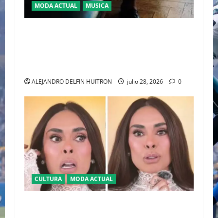
MODA ACTUAL
MUSICA
EL DEBUT DEL HEREDERO DEL POP EN EL
TEMPLO DEL TENIS “JAAFAR JACKSON”
CONQUISTA WIMBLEDON JUNTO A POLO RALPH
LAUREN
ALEJANDRO DELFIN HUITRON
julio 28, 2026
0
CULTURA
MODA ACTUAL
BAJO LA LUPA DIGITAL: LA POLÉMICA POR LA
APARIENCIA DE GALILEA MONTIJO PREVIO A LA