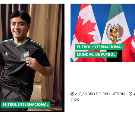
FUTBOL INTERNACIONAL
MUNDIAL DE FUTBOL
TRILOGÍA DE APERTURA CON
MUNDIAL 2026 INICIANDO 
CEREMONIAS HISTÓRICAS
ALEJANDRO DELFIN HUITRON
2026
FUTBOL INTERNACIONAL
ENTRETEJIDO LA NUEVA”
PLAYERA DE MÉXICO”