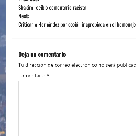
P
Shakira recibió comentario racista
o
Next:
s
Critican a Hernández por acción inapropiada en el homenaj
t
n
Deja un comentario
a
Tu dirección de correo electrónico no será publicad
v
Comentario
*
i
g
a
t