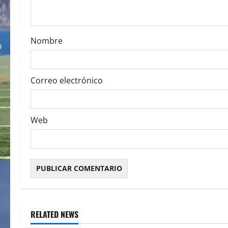
i
o
Nombre
n
Correo electrónico
Web
RELATED NEWS