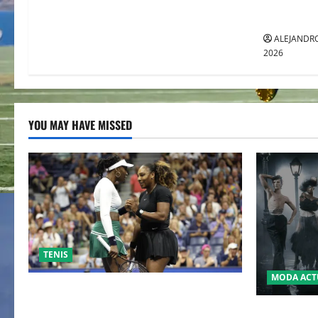
INGRESA 
ADIDAS E
ALEJANDRO
2026
YOU MAY HAVE MISSED
TENIS
MODA ACT
EL RETORNO DEL DÚO DINÁMICO:
SERENA Y VENUS WILLIAMS DISPUTARÁN
LA MET GA