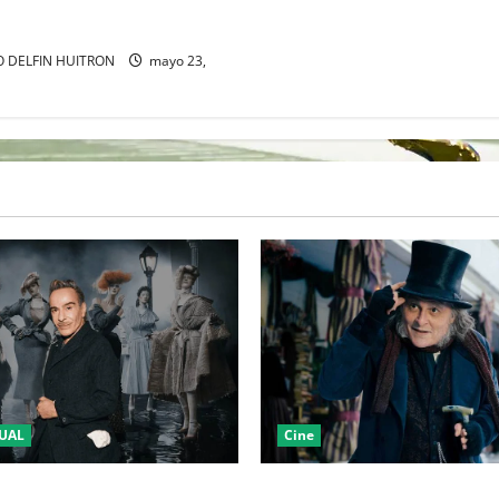
AL ARCHIVO HISTÓRICO DE
N ALEMANIA
 DELFIN HUITRON
mayo 23,
UAL
Cine
LA 2027 HOMENAJEARÁ A
“EBENEZER” MARCA EL REGR