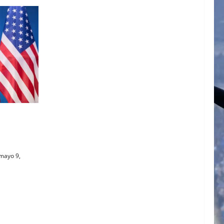
 EL
CON
mayo 9,