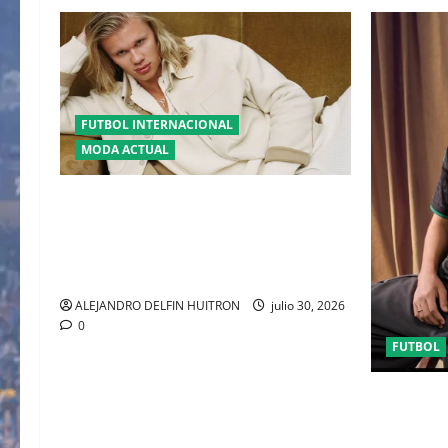
FUTBOL INTERNACIONAL
MODA ACTUAL
GLAMOUR “ERLING HAALAND”
DESLUMBRA EN EL DESFILE ALTA
SARTORIA DE DOLCE & GABBANA TRAS
EL MUNDIAL 2026
ALEJANDRO DELFIN HUITRON
julio 30, 2026
0
FUTBOL
ORGULLO 
TERCERA 