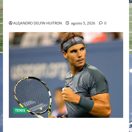
“EBENEZER” MARCA EL REGRESO DE JOHNNY DEPP A
HOLLYWOOD TRAS SU PASO POR EL CINE
INDEPENDIENTE EUROPEO
ALEJANDRO DELFIN HUITRON
agosto 5, 2026
0
TENIS
RAFA NADAL EL MÁS GRANDE DEL MUNDO DEL TENIS