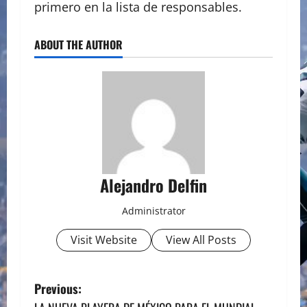
primero en la lista de responsables.
ABOUT THE AUTHOR
Alejandro Delfin
Administrator
Visit Website
View All Posts
P
Previous: