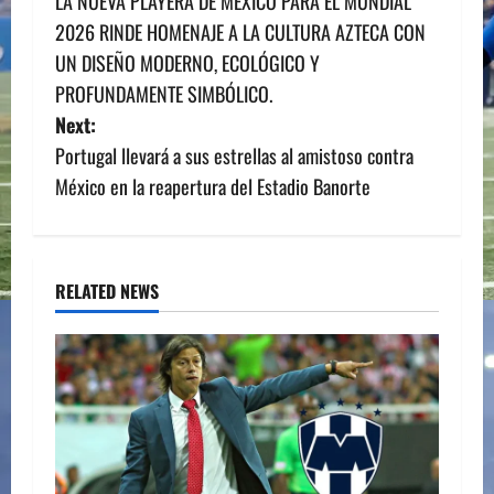
LA NUEVA PLAYERA DE MÉXICO PARA EL MUNDIAL
o
2026 RINDE HOMENAJE A LA CULTURA AZTECA CON
s
UN DISEÑO MODERNO, ECOLÓGICO Y
PROFUNDAMENTE SIMBÓLICO.
t
Next:
n
Portugal llevará a sus estrellas al amistoso contra
México en la reapertura del Estadio Banorte
a
v
i
RELATED NEWS
g
a
t
i