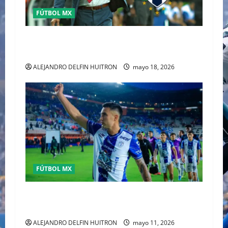
o
FÚTBOL MX
n
MATIAS ALMEYDA A LOS RAYADOS DE
MONTERREY
ALEJANDRO DELFIN HUITRON
mayo 18, 2026
FÚTBOL MX
Pachuca elimina a Toluca y acaba con el sueño
del tricampeonato
ALEJANDRO DELFIN HUITRON
mayo 11, 2026