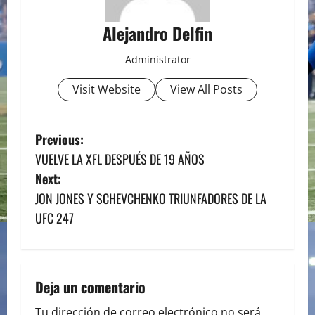
Alejandro Delfin
Administrator
Visit Website
View All Posts
P
Previous:
VUELVE LA XFL DESPUÉS DE 19 AÑOS
o
Next:
s
JON JONES Y SCHEVCHENKO TRIUNFADORES DE LA
UFC 247
t
n
a
Deja un comentario
Tu dirección de correo electrónico no será