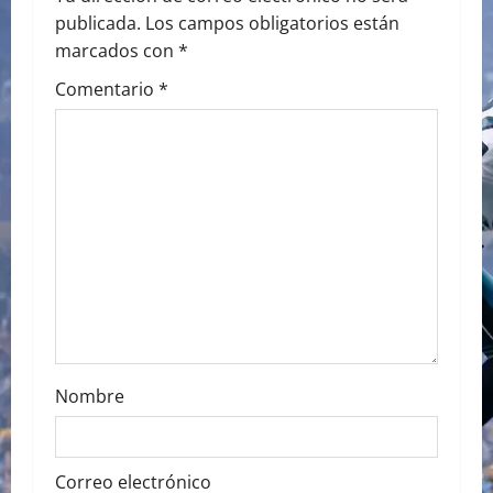
v
publicada.
Los campos obligatorios están
i
marcados con
*
g
Comentario
*
a
t
i
o
n
Nombre
Correo electrónico