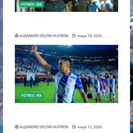
FÚTBOL MX
MATIAS ALMEYDA A LOS RAYADOS DE
MONTERREY
ALEJANDRO DELFIN HUITRON
mayo 18, 2026
FÚTBOL MX
Pachuca elimina a Toluca y acaba con el sueño
del tricampeonato
ALEJANDRO DELFIN HUITRON
mayo 11, 2026