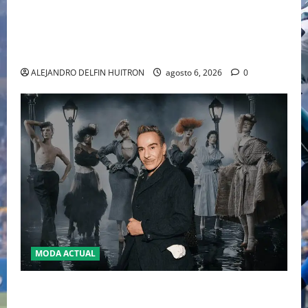
EL RETORNO DEL DÚO DINÁMICO: SERENA Y VENUS
WILLIAMS DISPUTARÁN LOS DOBLES EN CINCINNATI
2026
ALEJANDRO DELFIN HUITRON
agosto 6, 2026
0
MODA ACTUAL
LA MET GALA 2027 HOMENAJEARÁ A JOHN GALLIANO
MARCANDO EL REGRESO DEL REY DEL DRAMATISMO