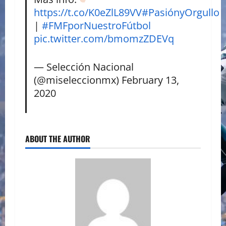
https://t.co/K0eZlL89VV
#PasiónyOrgullo
|
#FMFporNuestroFútbol
pic.twitter.com/bmomzZDEVq
— Selección Nacional
(@miseleccionmx)
February 13,
2020
ABOUT THE AUTHOR