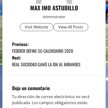
MAX IMO ASTUDILLO
Administrator
Visit Website
View All Posts
P
Previous:
FEDERER DEFINE SU CALENDARIO 2020
o
Next:
s
REAL SOCIEDAD GANÓ LA IDA AL MIRANDES
t
n
Deja un comentario
a
Tu dirección de correo electrónico no será
publicada.
Los campos obligatorios están
v