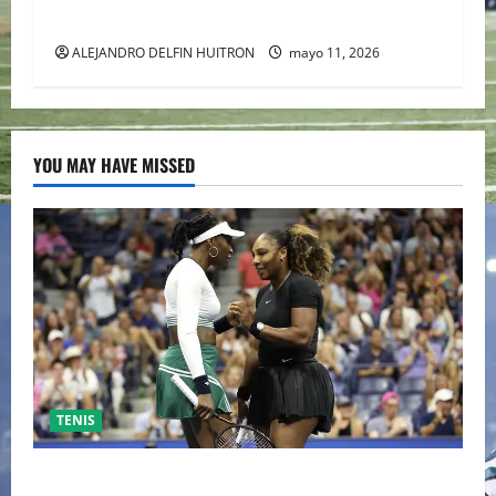
CHIVAS REMONTO A UNOS TIMIDOS GATITOS
ALEJANDRO DELFIN HUITRON
mayo 11, 2026
YOU MAY HAVE MISSED
TENIS
EL RETORNO DEL DÚO DINÁMICO: SERENA Y VENUS