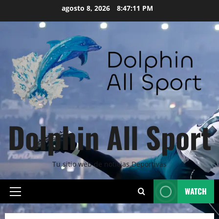
Skip
agosto 8, 2026
8:47:12 PM
to
content
Dolphin All Sport
Tu sitio web de noticias Deportivas
WATCH
Primary
Menu