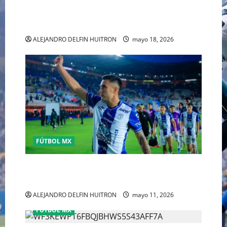
MATIAS ALMEYDA A LOS RAYADOS DE
MONTERREY
ALEJANDRO DELFIN HUITRON
mayo 18, 2026
FÚTBOL MX
Pachuca elimina a Toluca y acaba con el sueño
del tricampeonato
ALEJANDRO DELFIN HUITRON
mayo 11, 2026
FÚTBOL MX