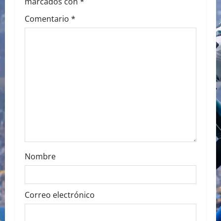
marcados con
*
i
Comentario
*
g
a
t
i
o
n
Nombre
Correo electrónico