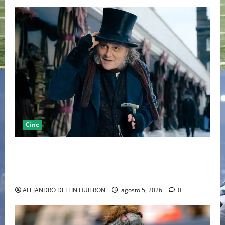
Cine
“EBENEZER” MARCA EL REGRESO DE JOHNNY DEPP A
HOLLYWOOD TRAS SU PASO POR EL CINE
INDEPENDIENTE EUROPEO
ALEJANDRO DELFIN HUITRON
agosto 5, 2026
0