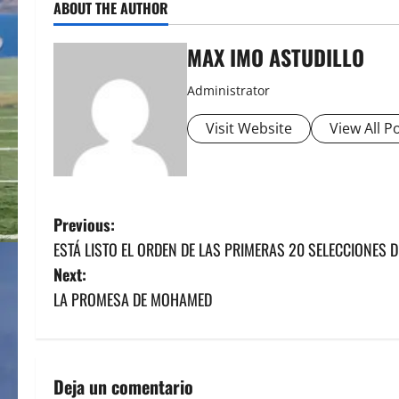
ABOUT THE AUTHOR
MAX IMO ASTUDILLO
Administrator
Visit Website
View All P
P
Previous:
ESTÁ LISTO EL ORDEN DE LAS PRIMERAS 20 SELECCIONES D
o
Next:
s
LA PROMESA DE MOHAMED
t
n
Deja un comentario