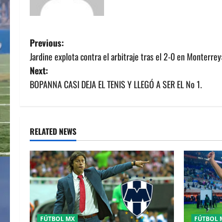
P
Previous:
Jardine explota contra el arbitraje tras el 2-0 en Monterre
o
Next:
s
BOPANNA CASI DEJA EL TENIS Y LLEGÓ A SER EL No 1.
t
n
RELATED NEWS
a
v
i
g
FÚTBOL MX
FÚTBOL 