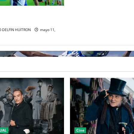
imina a Toluca y acaba con el
 tricampeonato
 DELFIN HUITRON
mayo 11,
UAL
Cine