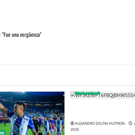
y: “Fue una vergüenza”
FÚTBOL MX
CHIVAS REMONTO A UNOS TI
GATITOS
ALEJANDRO DELFIN HUITRON
2026
MX