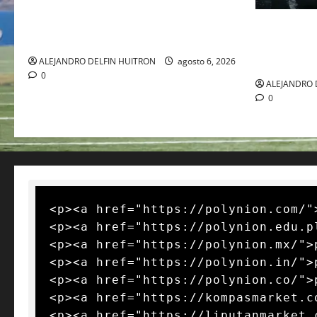
EL RETORNO DEL DÚO DINÁMICO:
SERENA Y VENUS WILLIAMS DISPUTARÁN
LA MET GA
LOS DOBLES EN CINCINNATI 2026
JOHN GALL
DEL REY D
ALEJANDRO DELFIN HUITRON
agosto 6, 2026
0
ALEJANDRO 
0
<p><a href="https://polynion.com/"
<p><a href="https://polynion.edu.p
<p><a href="https://polynion.mx/">
<p><a href="https://polynion.in/">
<p><a href="https://polynion.co/">
<p><a href="https://kompasmarket.c
<p><a href="https://liputanmarket.