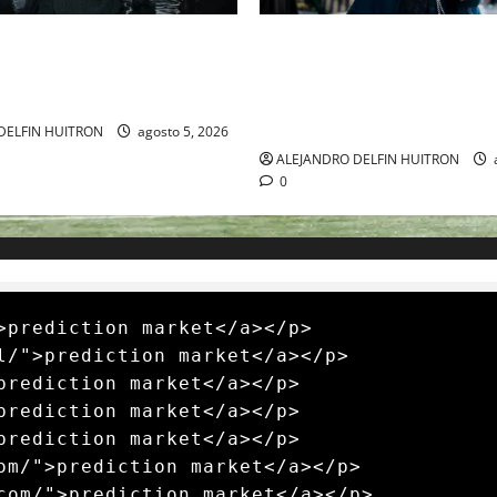
LA 2027 HOMENAJEARÁ A
“EBENEZER” MARCA EL REGR
IANO MARCANDO EL REGRESO
JOHNNY DEPP A HOLLYWOOD
EL DRAMATISMO
PASO POR EL CINE INDEPEND
EUROPEO
DELFIN HUITRON
agosto 5, 2026
ALEJANDRO DELFIN HUITRON
0
>prediction market</a></p>

l/">prediction market</a></p>

prediction market</a></p>

prediction market</a></p>

prediction market</a></p>

om/">prediction market</a></p>

com/">prediction market</a></p>
