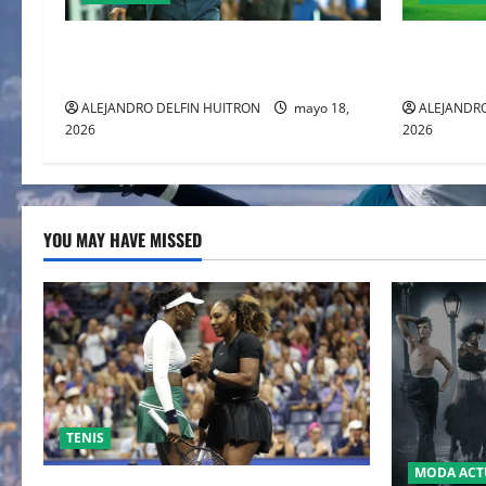
a
MATIAS ALMEYDA A LOS RAYADOS DE
Pachuca el
t
MONTERREY
sueño del
i
ALEJANDRO DELFIN HUITRON
mayo 18,
ALEJANDRO
2026
2026
o
n
YOU MAY HAVE MISSED
TENIS
MODA ACT