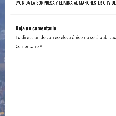
s
LYON DA LA SORPRESA Y ELIMINA AL MANCHESTER CITY D
t
n
Deja un comentario
a
Tu dirección de correo electrónico no será publicad
v
Comentario
*
i
g
a
t
i
o