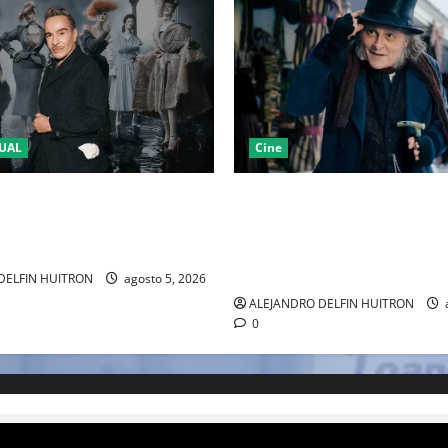
UAL
Cine
LA 2027 HOMENAJEARÁ A
“EBENEZER” MARCA EL REGR
IANO MARCANDO EL REGRESO
JOHNNY DEPP A HOLLYWOOD
EL DRAMATISMO
PASO POR EL CINE INDEPEND
EUROPEO
DELFIN HUITRON
agosto 5, 2026
ALEJANDRO DELFIN HUITRON
0