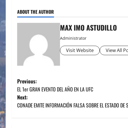
ABOUT THE AUTHOR
MAX IMO ASTUDILLO
Administrator
Visit Website
View All P
P
Previous:
EL 1er GRAN EVENTO DEL AÑO EN LA UFC
o
Next:
s
CONADE EMITE INFORMACIÓN FALSA SOBRE EL ESTADO DE 
t