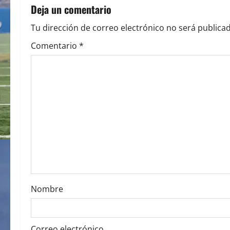
n
Deja un comentario
a
Tu dirección de correo electrónico no será publicad
v
Comentario
*
i
g
a
t
i
o
Nombre
n
Correo electrónico