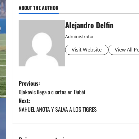
ABOUT THE AUTHOR
Alejandro Delfin
Administrator
Visit Website
View All P
P
Previous:
Djokovic llega a cuartos en Dubái
o
Next:
s
NAHUEL ANOTA Y SALVA A LOS TIGRES
t
n