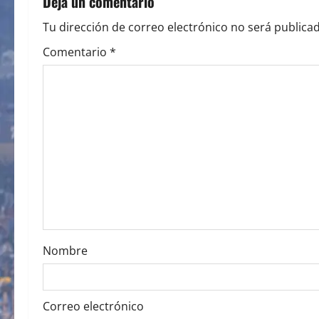
Deja un comentario
a
Tu dirección de correo electrónico no será publicad
v
Comentario
*
i
g
a
t
i
o
Nombre
n
Correo electrónico