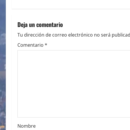
t
n
Deja un comentario
a
Tu dirección de correo electrónico no será publicad
v
Comentario
*
i
g
a
t
i
o
Nombre