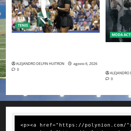
TENIS
MODA ACT
EL RETORNO DEL DÚO DINÁMICO:
SERENA Y VENUS WILLIAMS DISPUTARÁN
LA MET GA
LOS DOBLES EN CINCINNATI 2026
JOHN GALL
DEL REY D
ALEJANDRO DELFIN HUITRON
agosto 6, 2026
0
ALEJANDRO 
0
<p><a href="https://polynion.com/"