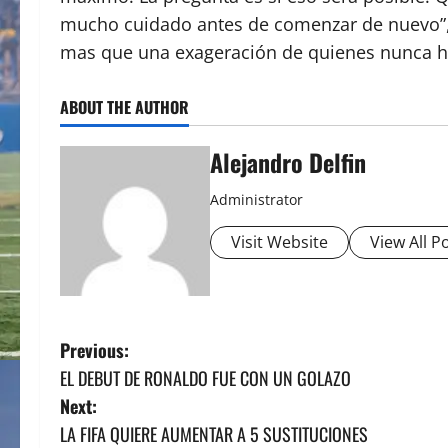
mucho cuidado antes de comenzar de nuevo”, 
mas que una exageración de quienes nunca ha
ABOUT THE AUTHOR
Alejandro Delfin
Administrator
Visit Website
View All P
P
Previous:
EL DEBUT DE RONALDO FUE CON UN GOLAZO
o
Next:
s
LA FIFA QUIERE AUMENTAR A 5 SUSTITUCIONES