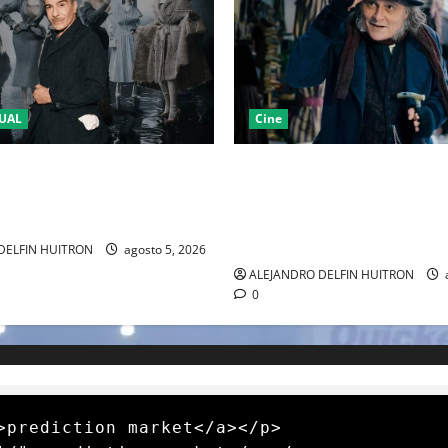
UAL
Cine
LA 2027 HOMENAJEARÁ A
“EBENEZER” MARCA EL REGR
IANO MARCANDO EL REGRESO
JOHNNY DEPP A HOLLYWOOD
EL DRAMATISMO
PASO POR EL CINE INDEPEND
EUROPEO
DELFIN HUITRON
agosto 5, 2026
ALEJANDRO DELFIN HUITRON
0
>prediction market</a></p>
