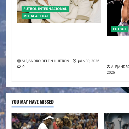
FUTBOL INTERNACIONAL
MODA ACTUAL
FUTBOL
GLAMOUR “ERLING HAALAND”
DESLUMBRA EN EL DESFILE ALTA
EL CANADI
SARTORIA DE DOLCE & GABBANA TRAS
SUMA AL 
EL MUNDIAL 2026
CLAUSURA
ALEJANDRO DELFIN HUITRON
julio 30, 2026
ALEJANDRO
0
2026
YOU MAY HAVE MISSED