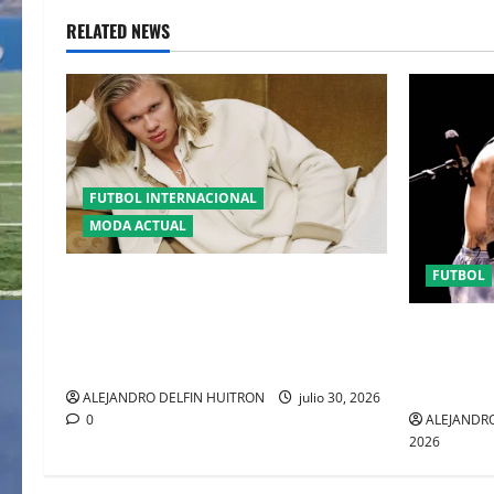
RELATED NEWS
FUTBOL INTERNACIONAL
MODA ACTUAL
FUTBOL
GLAMOUR “ERLING HAALAND”
DESLUMBRA EN EL DESFILE ALTA
EL CANADI
SARTORIA DE DOLCE & GABBANA TRAS
SUMA AL 
EL MUNDIAL 2026
CLAUSURA
ALEJANDRO DELFIN HUITRON
julio 30, 2026
ALEJANDRO
0
2026