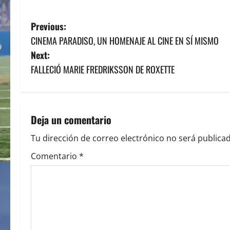
P
Previous:
CINEMA PARADISO, UN HOMENAJE AL CINE EN SÍ MISMO
o
Next:
s
FALLECIÓ MARIE FREDRIKSSON DE ROXETTE
t
n
Deja un comentario
a
Tu dirección de correo electrónico no será publicad
v
Comentario
*
i
g
a