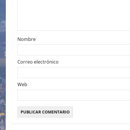
t
i
o
Nombre
n
Correo electrónico
Web