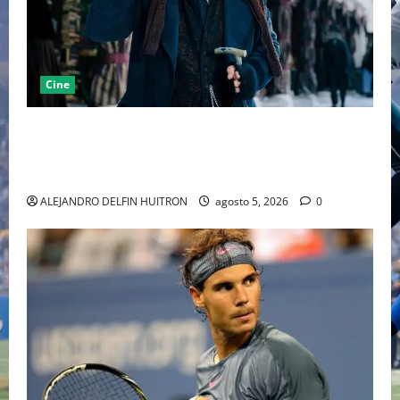
Cine
“EBENEZER” MARCA EL REGRESO DE JOHNNY DEPP A
HOLLYWOOD TRAS SU PASO POR EL CINE
INDEPENDIENTE EUROPEO
ALEJANDRO DELFIN HUITRON
agosto 5, 2026
0