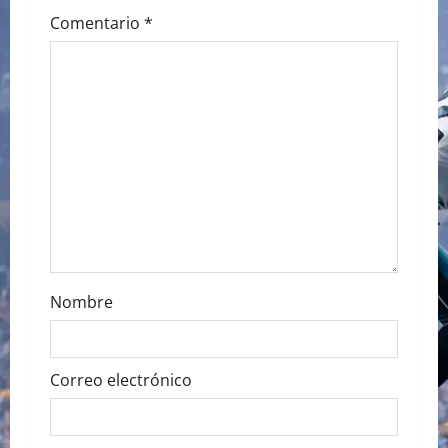
g
Comentario
*
a
t
i
o
n
Nombre
Correo electrónico