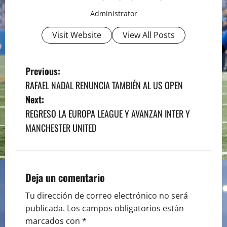
Administrator
Visit Website
View All Posts
P
Previous:
RAFAEL NADAL RENUNCIA TAMBIÉN AL US OPEN
o
Next:
s
REGRESO LA EUROPA LEAGUE Y AVANZAN INTER Y
MANCHESTER UNITED
t
n
a
Deja un comentario
v
Tu dirección de correo electrónico no será
publicada.
Los campos obligatorios están
i
marcados con
*