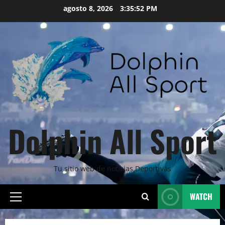
Skip
agosto 8, 2026
3:35:54 PM
to
content
Dolphin All Sport
Tu sitio web de noticias Deportivas
WATCH
Primary
Menu