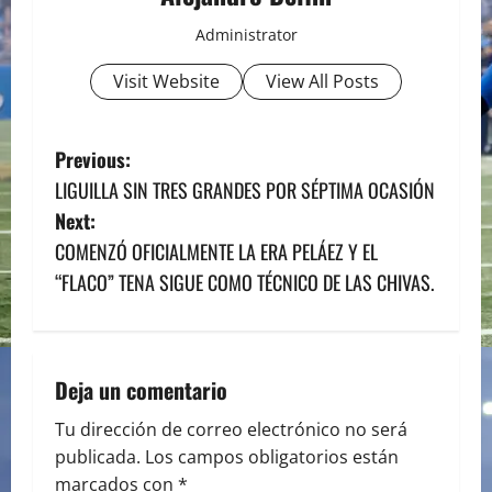
Administrator
Visit Website
View All Posts
P
Previous:
LIGUILLA SIN TRES GRANDES POR SÉPTIMA OCASIÓN
o
Next:
s
COMENZÓ OFICIALMENTE LA ERA PELÁEZ Y EL
“FLACO” TENA SIGUE COMO TÉCNICO DE LAS CHIVAS.
t
n
a
Deja un comentario
v
Tu dirección de correo electrónico no será
publicada.
Los campos obligatorios están
i
marcados con
*