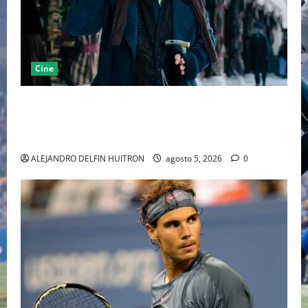
Cine
“EBENEZER” MARCA EL REGRESO DE JOHNNY DEPP A
HOLLYWOOD TRAS SU PASO POR EL CINE
INDEPENDIENTE EUROPEO
ALEJANDRO DELFIN HUITRON
agosto 5, 2026
0