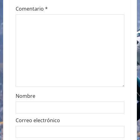
g
Comentario
*
a
t
i
o
n
Nombre
Correo electrónico