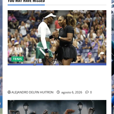
YOU MAY HAVE MISSED
TENIS
EL RETORNO DEL DÚO DINÁMICO: SERENA Y VENUS
WILLIAMS DISPUTARÁN LOS DOBLES EN CINCINNATI
2026
ALEJANDRO DELFIN HUITRON
agosto 6, 2026
0