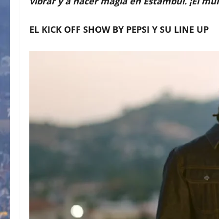
vibrar y a hacer magia en Estambul. ¡El mu
EL KICK OFF SHOW BY PEPSI Y SU LINE UP