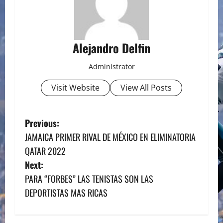
Alejandro Delfin
Administrator
Visit Website
View All Posts
P
Previous:
JAMAICA PRIMER RIVAL DE MÉXICO EN ELIMINATORIA
o
QATAR 2022
s
Next:
PARA “FORBES” LAS TENISTAS SON LAS
t
DEPORTISTAS MAS RICAS
n