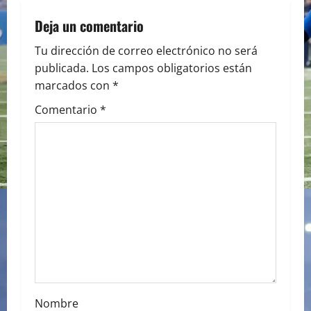
a
Deja un comentario
v
Tu dirección de correo electrónico no será
i
publicada.
Los campos obligatorios están
marcados con
*
g
Comentario
*
a
t
i
o
n
Nombre