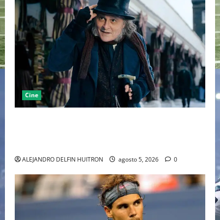
Cine
“EBENEZER” MARCA EL REGRESO DE JOHNNY DEPP A
HOLLYWOOD TRAS SU PASO POR EL CINE
INDEPENDIENTE EUROPEO
ALEJANDRO DELFIN HUITRON
agosto 5, 2026
0