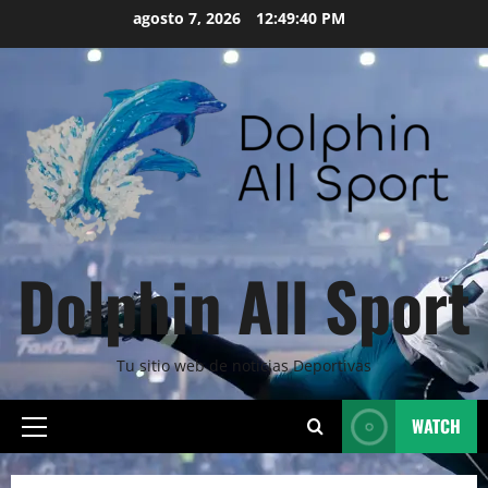
Skip
agosto 7, 2026
12:49:41 PM
to
content
Dolphin All Sport
Tu sitio web de noticias Deportivas
WATCH
Primary
Menu