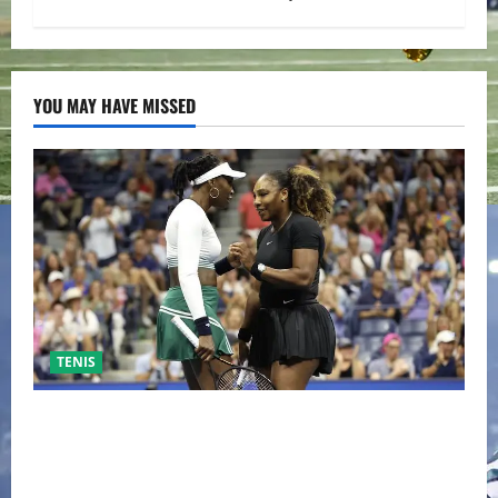
YOU MAY HAVE MISSED
TENIS
EL RETORNO DEL DÚO DINÁMICO: SERENA Y VENUS
WILLIAMS DISPUTARÁN LOS DOBLES EN CINCINNATI
2026