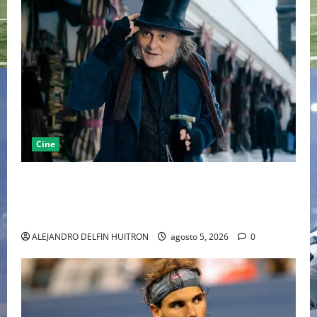
Cine
“EBENEZER” MARCA EL REGRESO DE JOHNNY DEPP A
HOLLYWOOD TRAS SU PASO POR EL CINE
INDEPENDIENTE EUROPEO
ALEJANDRO DELFIN HUITRON
agosto 5, 2026
0