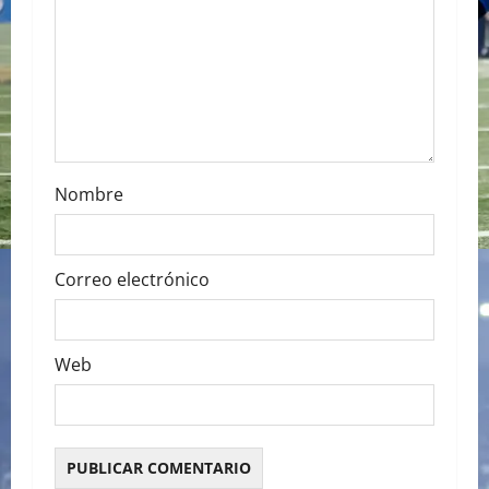
i
o
n
Nombre
Correo electrónico
Web