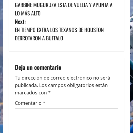
GARBIÑE MUGURUZA ESTA DE VUELTA Y APUNTA A
o
LO MÁS ALTO
s
Next:
EN TIEMPO EXTRA LOS TEXANOS DE HOUSTON
t
DERROTARON A BUFFALO
n
a
Deja un comentario
v
Tu dirección de correo electrónico no será
i
publicada.
Los campos obligatorios están
marcados con
*
g
Comentario
*
a
t