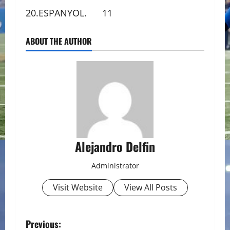
20.ESPANYOL. 11
ABOUT THE AUTHOR
Alejandro Delfin
Administrator
Visit Website
View All Posts
P
Previous: