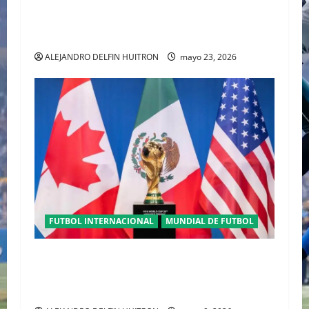
ORGULLO ENTRETEJIDO LA NUEVA” TERCERA
PLAYERA DE MÉXICO” INGRESA AL ARCHIVO
HISTÓRICO DE ADIDAS EN ALEMANIA
ALEJANDRO DELFIN HUITRON
mayo 23, 2026
FUTBOL INTERNACIONAL
MUNDIAL DE FUTBOL
TRILOGÍA DE APERTURA CON EL MUNDIAL
2026 INICIANDO CON CEREMONIAS
HISTÓRICAS