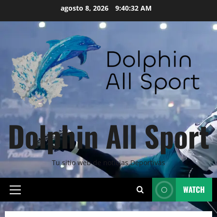
Skip
agosto 8, 2026
9:40:34 AM
to
content
Dolphin All Sport
Tu sitio web de noticias Deportivas
WATCH
Primary
Menu