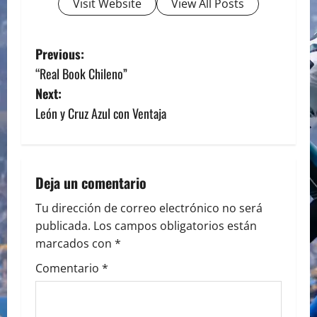
Visit Website
View All Posts
P
Previous:
“Real Book Chileno”
o
Next:
s
León y Cruz Azul con Ventaja
t
n
Deja un comentario
a
Tu dirección de correo electrónico no será
publicada.
Los campos obligatorios están
v
marcados con
*
i
Comentario
*
g