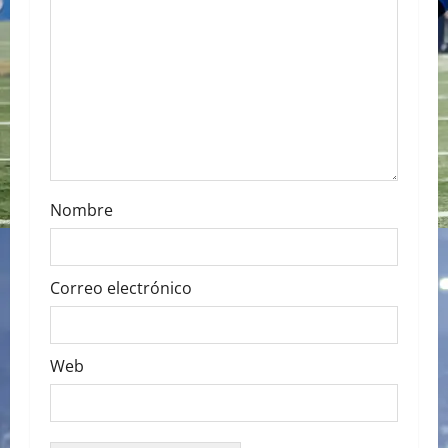
a
t
i
o
n
Nombre
Correo electrónico
Web