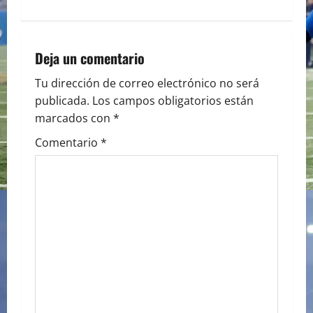
n
a
Deja un comentario
v
Tu dirección de correo electrónico no será
i
publicada.
Los campos obligatorios están
marcados con
*
g
Comentario
*
a
t
i
o
n