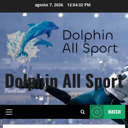
Skip
agosto 7, 2026
12:54:33 PM
to
content
Dolphin All Sport
Tu sitio web de noticias Deportivas
WATCH
Primary
Menu