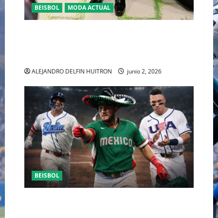
BEISBOL
MODA ACTUAL
EL FENÓMENO CHER A LOS 80 AÑOS:
REINVENCIÓN PERPETUA Y LA REALIDAD DE
UNA DIVA EN 2026
ALEJANDRO DELFIN HUITRON
junio 2, 2026
BEISBOL
SI MEXICO VENCE A ITALIA ESTA NOCHE ELIMINA
A USA, DEL MUNDIAL DE BEISBOL 2026