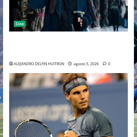
Cine
“EBENEZER” MARCA EL REGRESO DE JOHNNY DEPP A
HOLLYWOOD TRAS SU PASO POR EL CINE
INDEPENDIENTE EUROPEO
ALEJANDRO DELFIN HUITRON
agosto 5, 2026
0