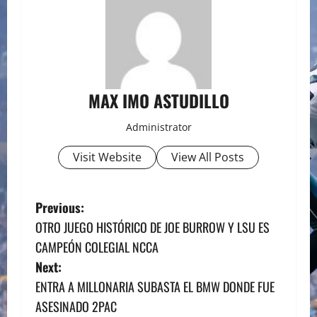
MAX IMO ASTUDILLO
Administrator
Visit Website
View All Posts
P
Previous:
OTRO JUEGO HISTÓRICO DE JOE BURROW Y LSU ES
o
CAMPEÓN COLEGIAL NCCA
s
Next:
ENTRA A MILLONARIA SUBASTA EL BMW DONDE FUE
t
ASESINADO 2PAC