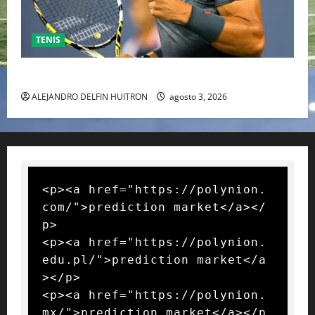
TENIS
RAFA NADAL EL MÁS GRANDE DEL MUNDO DEL TENIS
ALEJANDRO DELFIN HUITRON
agosto 3, 2026
<p><a href="https://polynion.
com/">prediction market</a></
p>

<p><a href="https://polynion.
edu.pl/">prediction market</a
></p>

<p><a href="https://polynion.
mx/">prediction market</a></p