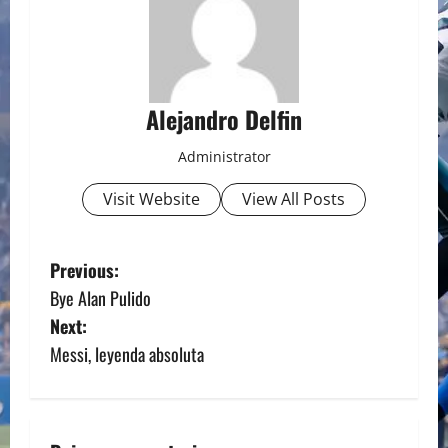
Alejandro Delfin
Administrator
Visit Website
View All Posts
P
Previous:
Bye Alan Pulido
o
Next:
s
Messi, leyenda absoluta
t
n