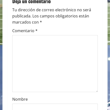
Deja un comentario
a
Tu dirección de correo electrónico no será
publicada.
Los campos obligatorios están
v
marcados con
*
i
Comentario
*
g
a
t
i
o
n
Nombre