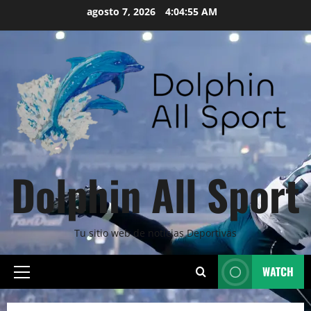
Skip
agosto 7, 2026
4:04:56 AM
to
content
Dolphin All Sport
Tu sitio web de noticias Deportivas
WATCH
Primary
Menu