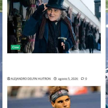
Cine
“EBENEZER” MARCA EL REGRESO DE JOHNNY DEPP A
HOLLYWOOD TRAS SU PASO POR EL CINE
INDEPENDIENTE EUROPEO
ALEJANDRO DELFIN HUITRON
agosto 5, 2026
0