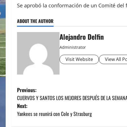
Se aprobó la conformación de un Comité del f
ABOUT THE AUTHOR
Alejandro Delfin
Administrator
Visit Website
View All P
P
Previous:
CUERVOS Y SANTOS LOS MEJORES DESPUÉS DE LA SEMANA 
o
Next:
s
Yankees se reunirá con Cole y Strasburg