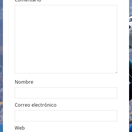
t
i
o
n
Nombre
Correo electrónico
Web