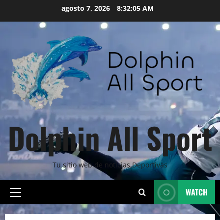
Skip
agosto 7, 2026
8:32:06 AM
to
content
Dolphin All Sport
Tu sitio web de noticias Deportivas
WATCH
Primary
Menu