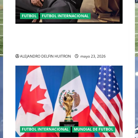
FUTBOL
FUTBOL INTERNACIONAL
ORGULLO ENTRETEJIDO LA NUEVA” TERCERA
PLAYERA DE MÉXICO” INGRESA AL ARCHIVO
HISTÓRICO DE ADIDAS EN ALEMANIA
ALEJANDRO DELFIN HUITRON
mayo 23, 2026
FUTBOL INTERNACIONAL
MUNDIAL DE FUTBOL