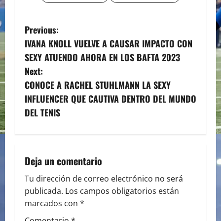
P
Previous:
IVANA KNOLL VUELVE A CAUSAR IMPACTO CON
o
SEXY ATUENDO AHORA EN LOS BAFTA 2023
s
Next:
CONOCE A RACHEL STUHLMANN LA SEXY
t
INFLUENCER QUE CAUTIVA DENTRO DEL MUNDO
n
DEL TENIS
a
v
Deja un comentario
i
Tu dirección de correo electrónico no será
publicada.
Los campos obligatorios están
g
marcados con
*
a
Comentario
*