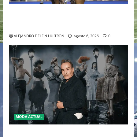
EL RETORNO DEL DÚO DINÁMICO: SERENA Y VENUS
WILLIAMS DISPUTARÁN LOS DOBLES EN CINCINNATI
2026
ALEJANDRO DELFIN HUITRON
agosto 6, 2026
0
MODA ACTUAL
LA MET GALA 2027 HOMENAJEARÁ A JOHN GALLIANO