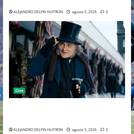
MARCANDO EL REGRESO DEL REY DEL DRAMATISMO
ALEJANDRO DELFIN HUITRON
agosto 5, 2026
0
Cine
“EBENEZER” MARCA EL REGRESO DE JOHNNY DEPP A
HOLLYWOOD TRAS SU PASO POR EL CINE
INDEPENDIENTE EUROPEO
ALEJANDRO DELFIN HUITRON
agosto 5, 2026
0