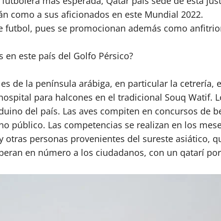
 futbolera más esperada, Qatar país sede de esta just
rán como a sus aficionados en este Mundial 2022.
 futbol, pues se promocionan además como anfitrion
s en este país del Golfo Pérsico?
es de la península arábiga, en particular la cetrería,
 hospital para halcones en el tradicional Souq Watif.
uino del país. Las aves compiten en concursos de bel
o público. Las competencias se realizan en los mese
s y otras personas provenientes del sureste asiático, 
uperan en número a los ciudadanos, con un qatarí por