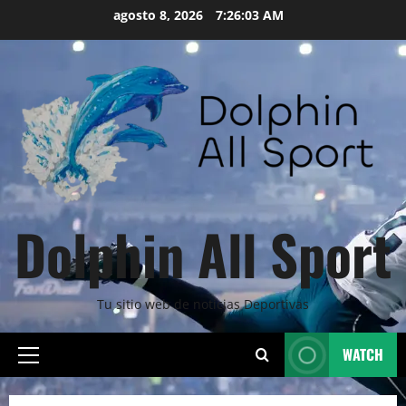
Skip
agosto 8, 2026
7:26:05 AM
to
content
Dolphin All Sport
Tu sitio web de noticias Deportivas
WATCH
Primary
Menu