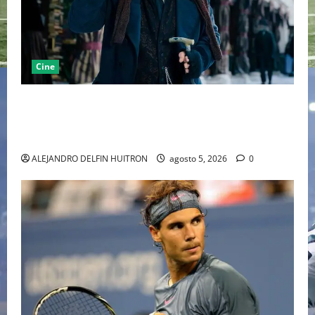
Cine
“EBENEZER” MARCA EL REGRESO DE JOHNNY DEPP A
HOLLYWOOD TRAS SU PASO POR EL CINE
INDEPENDIENTE EUROPEO
ALEJANDRO DELFIN HUITRON
agosto 5, 2026
0