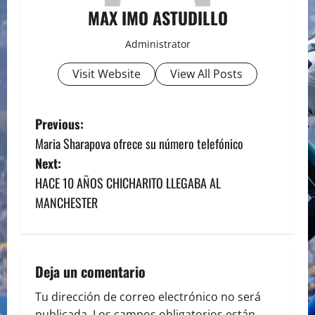
MAX IMO ASTUDILLO
Administrator
Visit Website
View All Posts
P
Previous:
Maria Sharapova ofrece su número telefónico
o
Next:
s
HACE 10 AÑOS CHICHARITO LLEGABA AL
MANCHESTER
t
n
a
Deja un comentario
v
Tu dirección de correo electrónico no será
publicada.
Los campos obligatorios están