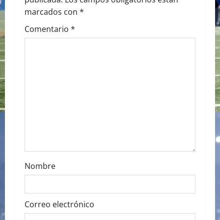
i
marcados con
*
g
Comentario
*
a
t
i
o
n
Nombre
Correo electrónico