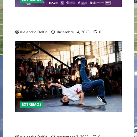
LA PRIMERA CARRERA DE LAS ARTES SERÁ
LLEVADA A CABO EN EL CENART
Alejandro Delfin
diciembre 14, 2023
0
EXTREMOS
EL BREAK DANCE SERÁ PARTE DE LOS JUEGOS
OLÍMPICOS PARÍS 2024
Alejandro Delfin
noviembre 3, 2023
0