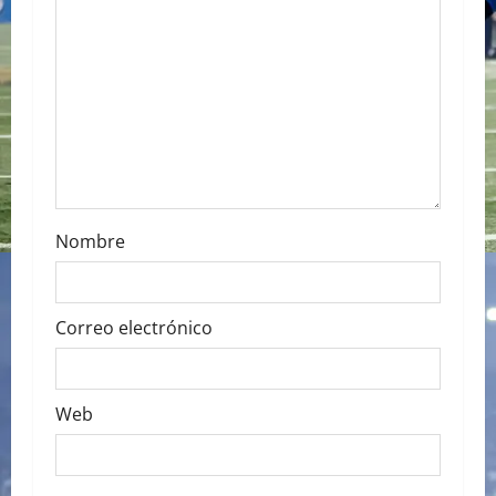
t
i
o
n
Nombre
Correo electrónico
Web