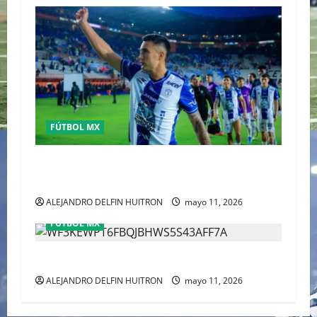
FÚTBOL MX
Pachuca elimina a Toluca y acaba con el sueño
del tricampeonato
ALEJANDRO DELFIN HUITRON
mayo 11, 2026
FÚTBOL MX
CHIVAS REMONTO A UNOS TIMIDOS GATITOS
ALEJANDRO DELFIN HUITRON
mayo 11, 2026