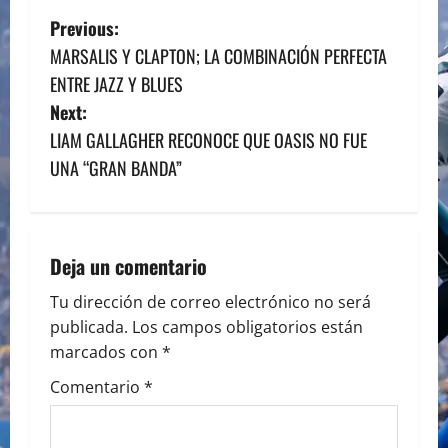
P
Previous:
MARSALIS Y CLAPTON; LA COMBINACIÓN PERFECTA
o
ENTRE JAZZ Y BLUES
s
Next:
LIAM GALLAGHER RECONOCE QUE OASIS NO FUE
t
UNA “GRAN BANDA”
n
a
Deja un comentario
v
Tu dirección de correo electrónico no será
i
publicada.
Los campos obligatorios están
marcados con
*
g
Comentario
*
a