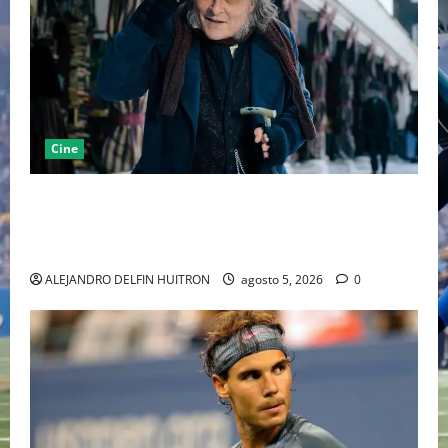
Cine
“EBENEZER” MARCA EL REGRESO DE JOHNNY DEPP A
HOLLYWOOD TRAS SU PASO POR EL CINE
INDEPENDIENTE EUROPEO
ALEJANDRO DELFIN HUITRON
agosto 5, 2026
0