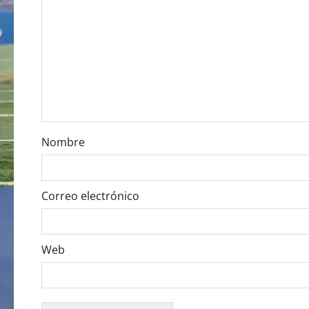
g
a
t
i
o
Nombre
n
Correo electrónico
Web