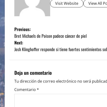
Visit Website
View All P
P
Previous:
Bret Michaels de Poison padece cáncer de piel
o
Next:
s
Josh Klinghoffer responde si tiene fuertes sentimientos s
t
n
Deja un comentario
a
Tu dirección de correo electrónico no será publicad
v
Comentario
*
i